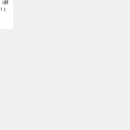
价（好
！）