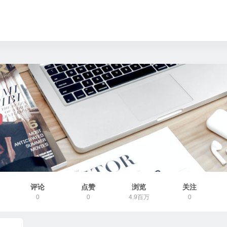
评论
点赞
浏览
关注
0
0
4.9百万
0